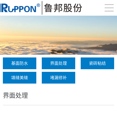
基面防水
界面处理
瓷砖粘结
填缝美缝
堵漏修补
界面处理